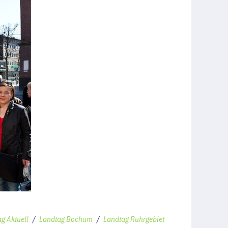
g Aktuell
/
Landtag Bochum
/
Landtag Ruhrgebiet