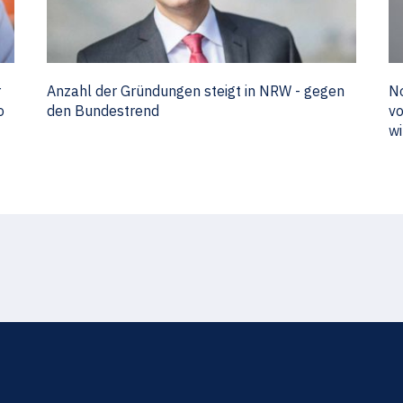
r
Anzahl der Gründungen steigt in NRW - gegen
No
o
den Bundestrend
vo
wi