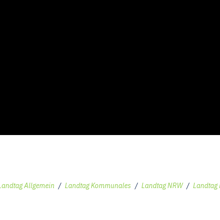
Landtag Allgemein
/
Landtag Kommunales
/
Landtag NRW
/
Landtag 