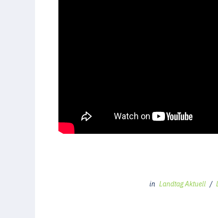
in
Landtag Aktuell
/