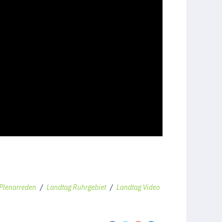
Plenarreden
/
Landtag Ruhrgebiet
/
Landtag Video