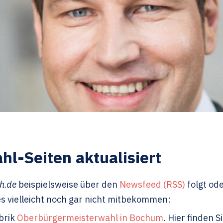
l-Seiten aktualisiert
h.de
beispielsweise über den
Newsfeed (RSS)
folgt od
es vielleicht noch gar nicht mitbekommen:
ubrik
Oberbürgermeisterwahl in Bochum
. Hier finden S