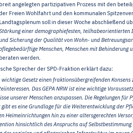
breit angelegten partizipativen Prozess mit den betei
der Freien Wohlfahrt und den kommunalen Spitzenver
Landtagsplenum soll in dieser Woche abschließend ü
Stärkung einer demographiefesten, teilhabeorientierten 
und Sicherung der Qualität von Wohn- und Betreuungsan
pflegebedürftige Menschen, Menschen mit Behinderung u
beraten werden.
tische Sprecher der SPD-Fraktion erklärt dazu:
ses wichtige Gesetz einen fraktionsübergreifenden Konsen
eiinteressen. Das GEPA NRW ist eine wichtige Voraussetz
sse unserer Menschen anzupassen. Die Regelungen für Pf
gibt es eine Grundlage für die Weiterentwicklung der Pfl
n Heimeinrichtungen hin zu einer altersgerechten Verso
tion hinsichtlich des Anspruchs auf Selbstbestimmung 