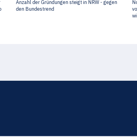
r
Anzahl der Gründungen steigt in NRW - gegen
No
o
den Bundestrend
vo
wi