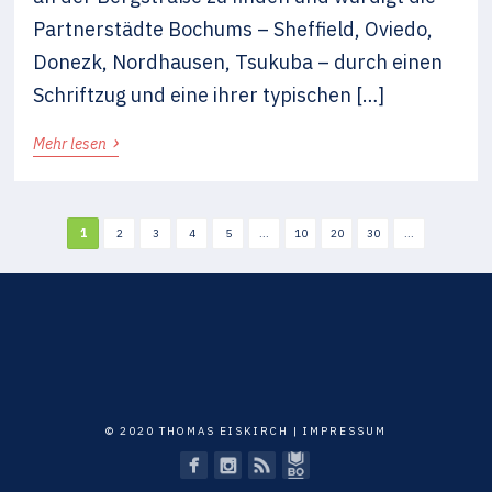
Partnerstädte Bochums – Sheffield, Oviedo,
Donezk, Nordhausen, Tsukuba – durch einen
Schriftzug und eine ihrer typischen […]
›
Mehr lesen
1
2
3
4
5
...
10
20
30
...
© 2020 THOMAS EISKIRCH |
IMPRESSUM