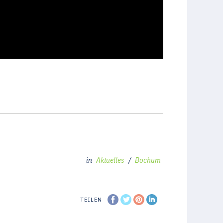
in
Aktuelles
/
Bochum
TEILEN