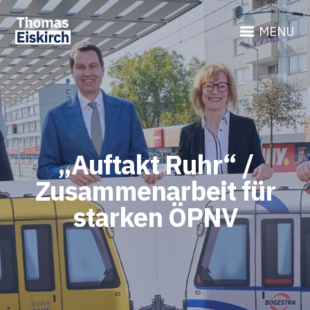
MENU
„Auftakt Ruhr“ /
Zusammenarbeit für
starken ÖPNV