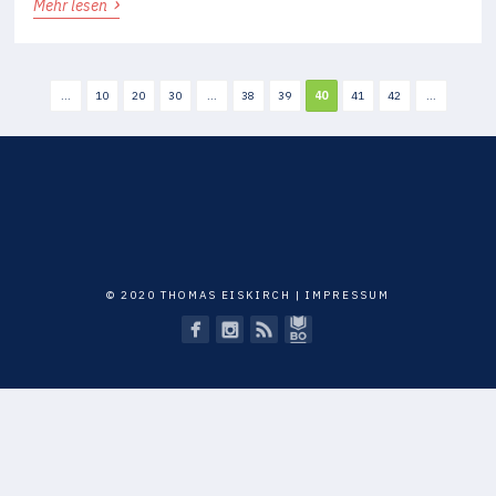
›
Mehr lesen
...
10
20
30
...
38
39
40
41
42
...
© 2020 THOMAS EISKIRCH |
IMPRESSUM