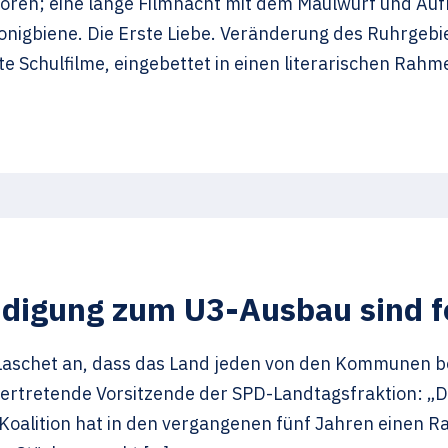
toren; eine lange Filmnacht mit dem Maulwurf und Auf
Honigbiene. Die Erste Liebe. Veränderung des Ruhrgebi
te Schulfilme, eingebettet in einen literarischen Rah
igung zum U3-Ausbau sind fe
Laschet an, dass das Land jeden von den Kommunen b
llvertretende Vorsitzende der SPD-Landtagsfraktion: 
-Koalition hat in den vergangenen fünf Jahren einen