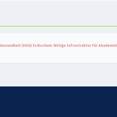
 Gesundheit (HSG) In Bochum: Nötige Infrastruktur Für Akademi