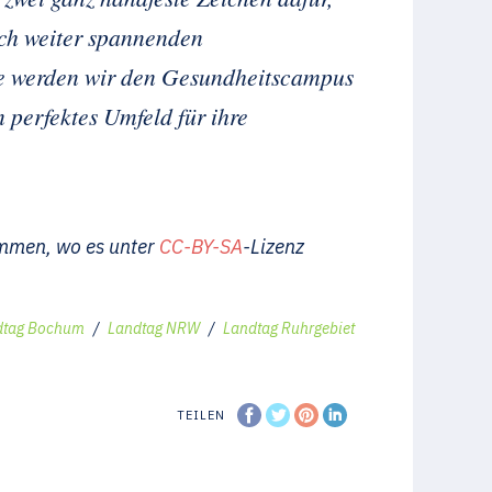
och weiter spannenden
de werden wir den Gesundheitscampus
 perfektes Umfeld für ihre
men, wo es unter
CC-BY-SA
-Lizenz
dtag Bochum
/
Landtag NRW
/
Landtag Ruhrgebiet
TEILEN