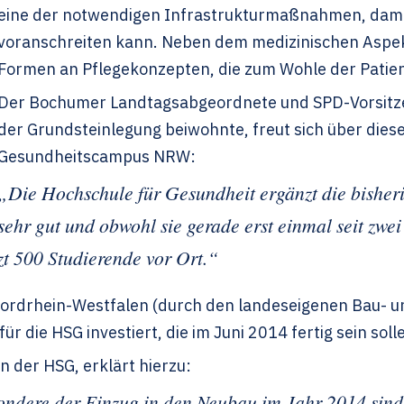
eine der notwendigen Infrastrukturmaßnahmen, damit
voranschreiten kann. Neben dem medizinischen Aspekt
Formen an Pflegekonzepten, die zum Wohle der Patien
Der Bochumer Landtagsabgeordnete und SPD-Vorsitze
der Grundsteinlegung beiwohnte, freut sich über dies
Gesundheitscampus NRW:
„Die Hochschule für Gesundheit ergänzt die bishe
sehr gut und obwohl sie gerade erst einmal seit zwe
zt 500 Studierende vor Ort.“
 Nordrhein-Westfalen (durch den landeseigenen Bau- u
ür die HSG investiert, die im Juni 2014 fertig sein soll
in der HSG, erklärt hierzu:
ndere der Einzug in den Neubau im Jahr 2014 sind 