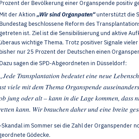
Prozent der Bevölkerung einer Organspende positiv g
Mit der Aktion
„Wir sind Organpaten“
unterstützt die 
Bundestag beschlossene Reform des Transplantations
getreten ist. Ziel ist die Sensibilisierung und aktive A
überaus wichtige Thema. Trotz positiver Signale viele
bisher nur 25 Prozent der Deutschen einen Organspe
Dazu sagen die SPD-Abgeordneten in Düsseldorf:
„Jede Transplantation bedeutet eine neue Lebensc
chst viele mit dem Thema Organspende auseinanders
, ob jung oder alt – kann in die Lage kommen, dass 
etten kann. Wir brauchen daher und eine breite gese
kandal im Sommer sei die Zahl der Organspender noc
bgeordnete Gödecke.