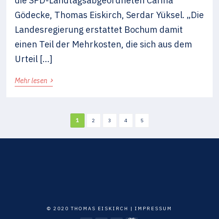
die SPD-Landtagsabgeordneten Carina
Gödecke, Thomas Eiskirch, Serdar Yüksel. „Die
Landesregierung erstattet Bochum damit
einen Teil der Mehrkosten, die sich aus dem
Urteil […]
›
Mehr lesen
1
2
3
4
5
© 2020 THOMAS EISKIRCH |
IMPRESSUM