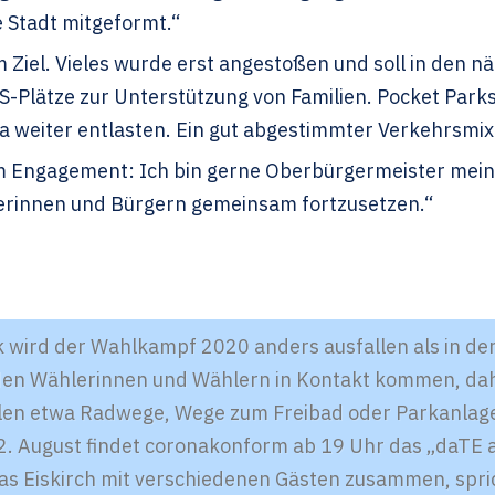
 Stadt mitgeformt.“
m Ziel. Vieles wurde erst angestoßen und soll in den 
S-Plätze zur Unterstützung von Familien. Pocket Parks
a weiter entlasten. Ein gut abgestimmter Verkehrsmi
lem Engagement: Ich bin gerne Oberbürgermeister mein
gerinnen und Bürgern gemeinsam fortzusetzen.“
wird der Wahlkampf 2020 anders ausfallen als in der
 den Wählerinnen und Wählern in Kontakt kommen, dah
len etwa Radwege, Wege zum Freibad oder Parkanlage
 22. August findet coronakonform ab 19 Uhr das „daTE
Eiskirch mit verschiedenen Gästen zusammen, spric