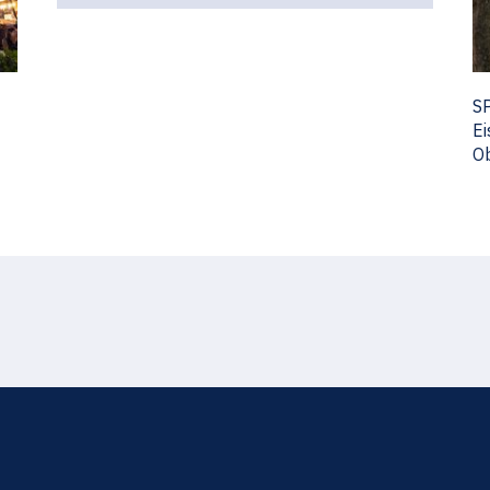
S
Ei
Ob