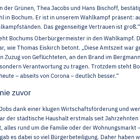
en der Grünen, Thea Jacobs und Hans Bischoff, bestäti
l in Bochum. Er ist in unserem Wahlkampf präsent: au
kampfständen. Das gegenseitige Vertrauen ist groß.“
ieht Bochums Oberbürgermeister in den Wahlkampf. Die
r, wie Thomas Eiskirch betont. „Diese Amtszeit war g
n Zuzug von Geflüchteten, an den Brand im Bergmannsh
, sondern Verantwortung zu tragen. Trotzdem steht Boc
heute – abseits von Corona – deutlich besser.“
 nie zuvor
Jobs dank einer klugen Wirtschaftsförderung und wen
 der städtische Haushalt erstmals seit Jahrzehnten 
ät, alles rund um die Familie oder der Wohnungsmarkt 
gab es dabei so viel Bürgerbeteiligung. Daher haben wir