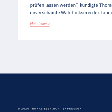
prüfen lassen werden”, kündigte Thom
unverschämte Wahltrickserei der Lande
›
Mehr lesen
© 2020 THOMAS EISKIRCH |
IMPRESSUM