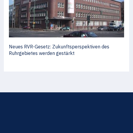
Neues RVR-Gesetz: Zukunftsperspektiven des
Ruhrgebietes werden gestärkt