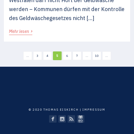
Westfalen darf nicht Hort der Geldwäsche
werden – Kommunen dürfen mit der Kontrolle
des Geldwäschegesetzes nicht […]
›
Mehr lesen
...
3
4
5
6
7
...
10
...
© 2020 THOMAS EISKIRCH |
IMPRESSUM