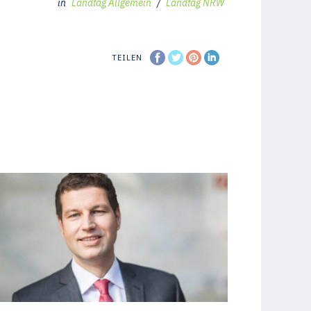
in
Landtag Allgemein
/
Landtag NRW
TEILEN