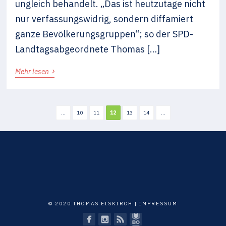
ungleich behandelt. „Das ist heutzutage nicht
nur verfassungswidrig, sondern diffamiert
ganze Bevölkerungsgruppen“; so der SPD-
Landtagsabgeordnete Thomas […]
›
Mehr lesen
...
10
11
12
13
14
...
© 2020 THOMAS EISKIRCH |
IMPRESSUM