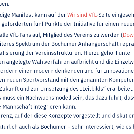
ben.
ndige Manifest kann auf der
Wir sind VfL
-Seite eingese
 geforderten fünf Punkte der Initiative für einen neu
alle VfL-Fans auf, Mitglied des Vereins zu werden (
Down
iteres Spektrum der Bochumer Anhängerschaft reprä
tisierung der Vereinsstrukturen. Hierzu gehört unte
en angelegte Wahlverfahren aufbricht und die Einzelw
 fordern einen modern denkenden und für Innovatione
inen neuen Sportvorstand mit den genannten Kompeten
 Zukunft und zur Umsetzung des „Leitbilds“ erarbeitet.
s muss ein Nachwuchsmodell sein, das dazu führt, das
e Mannschaft integrieren kann.
renz, auf der diese Konzepte vorgestellt und diskutie
atürlich auch als Bochumer – sehr interessiert, wie es