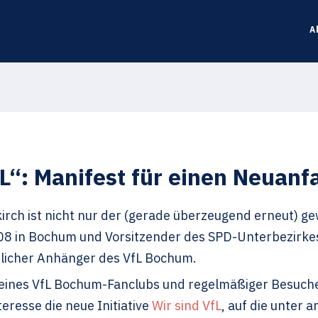
A
VfL“: Manifest für einen Neua
irch ist nicht nur der (gerade überzeugend erneut) 
08 in Bochum und Vorsitzender des SPD-Unterbezirke
tlicher Anhänger des VfL Bochum.
d eines VfL Bochum-Fanclubs und regelmäßiger Besuche
eresse die neue Initiative
Wir sind VfL
, auf die unter