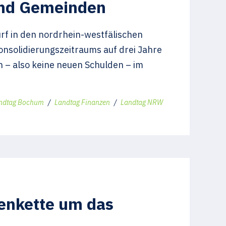
 und Gemeinden
f in den nordrhein-westfälischen
nsolidierungszeitraums auf drei Jahre
h – also keine neuen Schulden – im
ndtag Bochum
/
Landtag Finanzen
/
Landtag NRW
enkette um das