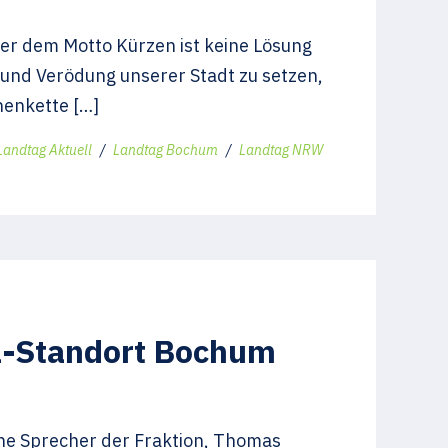
er dem Motto Kürzen ist keine Lösung
und Verödung unserer Stadt zu setzen,
henkette […]
Landtag Aktuell
/
Landtag Bochum
/
Landtag NRW
l-Standort Bochum
he Sprecher der Fraktion, Thomas