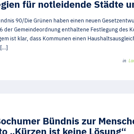
egien für notleidende Städte
ündnis 90/Die Grünen haben einen neuen Gesetzentwur
 76 der Gemeindeordnung enthaltene Festlegung des Ko
ngem ist klar, dass Kommunen einen Haushaltsausgleic
 […]
in
La
Bochumer Bündnis zur Mensch
o „Kürzen ist keine Lösung“